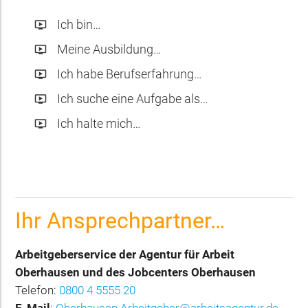
Ich bin…
ondemand_video
Meine Ausbildung…
ondemand_video
Ich habe Berufserfahrung…
ondemand_video
Ich suche eine Aufgabe als…
ondemand_video
Ich halte mich…
ondemand_video
Ihr Ansprechpartner…
Arbeitgeberservice der Agentur für Arbeit
Oberhausen und des Jobcenters Oberhausen
Telefon:
0800 4 5555 20
E-Mail
:
Oberhausen.Arbeitgeber@arbeitsagentur.de