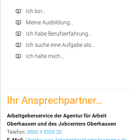
Ich bin…
ondemand_video
Meine Ausbildung…
ondemand_video
Ich habe Berufserfahrung…
ondemand_video
Ich suche eine Aufgabe als…
ondemand_video
Ich halte mich…
ondemand_video
Ihr Ansprechpartner…
Arbeitgeberservice der Agentur für Arbeit
Oberhausen und des Jobcenters Oberhausen
Telefon:
0800 4 5555 20
E-Mail
:
Oberhausen.Arbeitgeber@arbeitsagentur.de